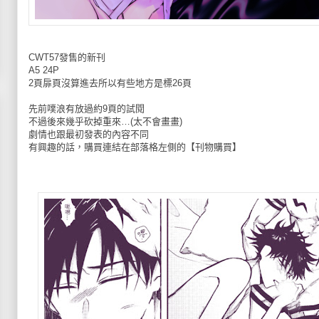
CWT57發售的新刊
A5 24P
2頁扉頁沒算進去所以有些地方是標26頁
先前噗浪有放過約9頁的試閱
不過後來幾乎砍掉重來…(太不會畫畫)
劇情也跟最初發表的內容不同
有興趣的話，購買連結在部落格左側的【刊物購買】