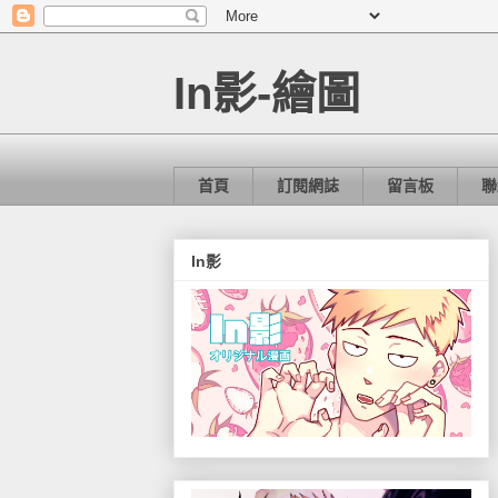
In影-繪圖
首頁
訂閱網誌
留言板
聯
In影