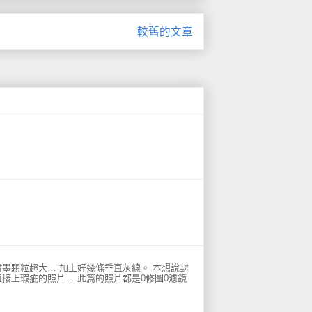
較舊的文章
墨顆粒超大… 加上好幾條垂直灰線。 本想說封
接上瑕疵的照片… 此篇的照片都是0修圖0濾鏡