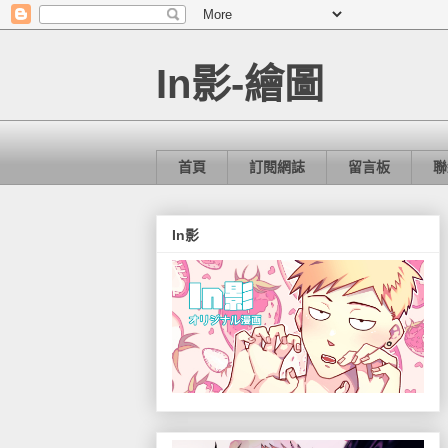
In影-繪圖
首頁
訂閱網誌
留言板
聯
In影