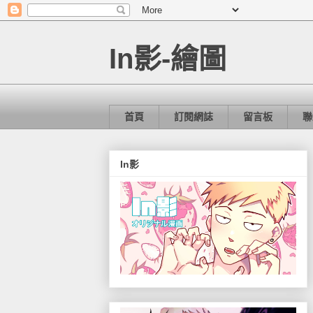
In影-繪圖
首頁
訂閱網誌
留言板
聯
In影