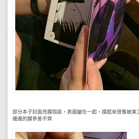
部分本子封面亮膜瑕疵，表面皺在一起，摸起來很像被美
邊邊的膜參差不齊