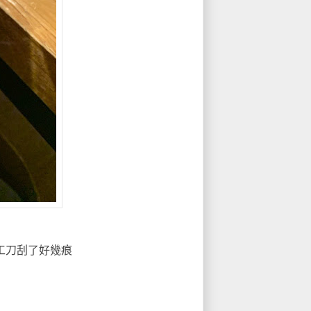
工刀刮了好幾痕