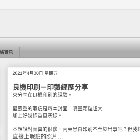
絡資訊
2021年4月30日 星期五
良機印刷－印製經歷分享
來分享在良機印刷的經驗。
最嚴重的瑕疵是每本封面：噴墨顆粒超大…
加上好幾條垂直灰線。
本想說封面真的很慘，內頁黑白印刷不至於出事吧？但我
直接上瑕疵的照片…