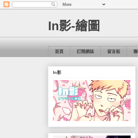
In影-繪圖
首頁
訂閱網誌
留言板
聯
In影